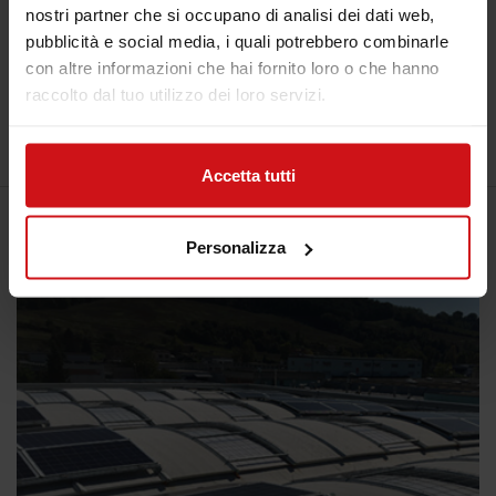
nostri partner che si occupano di analisi dei dati web,
pubblicità e social media, i quali potrebbero combinarle
con altre informazioni che hai fornito loro o che hanno
raccolto dal tuo utilizzo dei loro servizi.
GELSERVICE
Accetta tutti
100 kWp
Personalizza