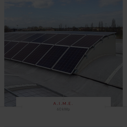
A.I.M.E.
60 kWp