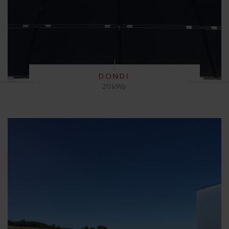
DONDI
20 kWp